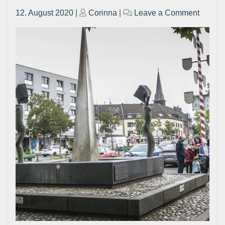
Posted
Posted
on
12. August 2020
|
Corinna
|
Leave a Comment
on
on
Podium
auf
dem
Holten
Marktpl