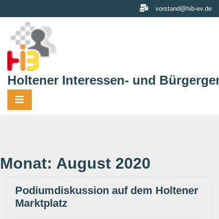
Skip
vorstand@hib-ev.de
to
content
Holtener Interessen- und Bürgerge
Monat:
August 2020
Podiumdiskussion auf dem Holtener
Marktplatz