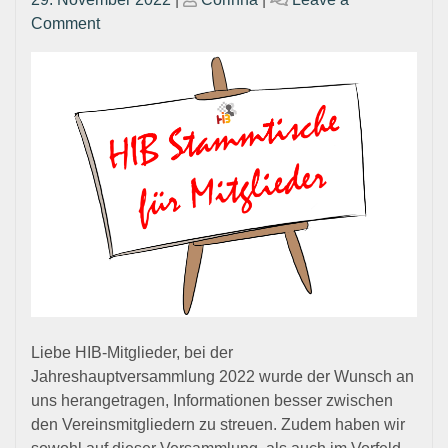
on
on
on
Comment
Ankündigung
HIB
Stammtische
2023
Liebe HIB-Mitglieder, bei der
Jahreshauptversammlung 2022 wurde der Wunsch an
uns herangetragen, Informationen besser zwischen
den Vereinsmitgliedern zu streuen. Zudem haben wir