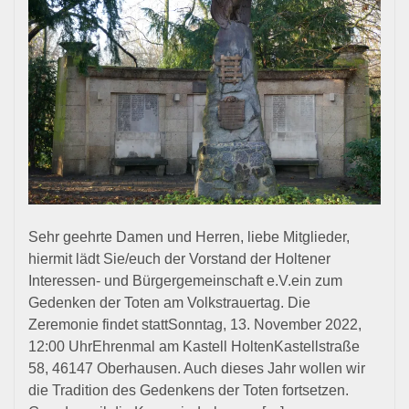
Tote
am
Volk
2022
Sehr geehrte Damen und Herren, liebe Mitglieder,
hiermit lädt Sie/euch der Vorstand der Holtener
Interessen- und Bürgergemeinschaft e.V.ein zum
Gedenken der Toten am Volkstrauertag. Die
Zeremonie findet stattSonntag, 13. November 2022,
12:00 UhrEhrenmal am Kastell HoltenKastellstraße
58, 46147 Oberhausen. Auch dieses Jahr wollen wir
die Tradition des Gedenkens der Toten fortsetzen.