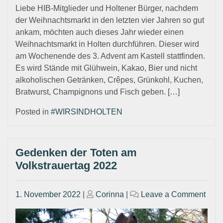
Liebe HIB-Mitglieder und Holtener Bürger, nachdem
der Weihnachtsmarkt in den letzten vier Jahren so gut
ankam, möchten auch dieses Jahr wieder einen
Weihnachtsmarkt in Holten durchführen. Dieser wird
am Wochenende des 3. Advent am Kastell stattfinden.
Es wird Stände mit Glühwein, Kakao, Bier und nicht
alkoholischen Getränken, Crêpes, Grünkohl, Kuchen,
Bratwurst, Champignons und Fisch geben. […]
Posted in
#WIRSINDHOLTEN
Gedenken der Toten am
Volkstrauertag 2022
Posted
Posted
on
1. November 2022
|
Corinna
|
Leave a Comment
on
on
Ged
der