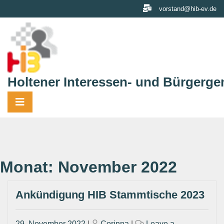
Skip
vorstand@hib-ev.de
to
content
Holtener Interessen- und Bürgerge
Monat:
November 2022
Ankündigung HIB Stammtische 2023
Posted
Posted
29. November 2022
|
Corinna
|
Leave a