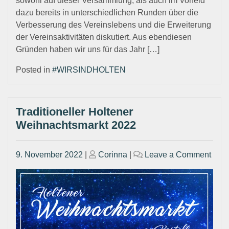
sowohl auf dieser Versammlung, als auch im Vorfeld
dazu bereits in unterschiedlichen Runden über die
Verbesserung des Vereinslebens und die Erweiterung
der Vereinsaktivitäten diskutiert. Aus ebendiesen
Gründen haben wir uns für das Jahr […]
Posted in
#WIRSINDHOLTEN
Traditioneller Holtener
Weihnachtsmarkt 2022
Posted
Posted
on
9. November 2022
|
Corinna
|
Leave a Comment
on
on
Tradi
Holt
Weih
2022