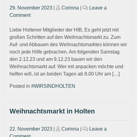
Posted
Posted
29. November 2023
|
Corinna
|
Leave a
on
on
on
Comment
Unterstützung
für
Liebe Holtener Mitglieder der HIB, Es geht jetzt mit
Aufbau
großen Schritten auf den Weihnachtsmarkt zu. Zum
des
Auf- und Abbauen des Weihnachtsmarktes können wir
Weihnachtsmarktes
noch jede Hilfe gebrachen. Am folgenden Samstag
gesucht
den 2.12.23 und am 9.12.23 bauen wir den
Weihnachtsmarkt auf. Wer mit anpacken möchte und
helfen will, ist an beiden Tagen ab 8.00 Uhr am […]
Posted in
#WIRSINDHOLTEN
Weihnachtsmarkt in Holten
Posted
Posted
22. November 2023
|
Corinna
|
Leave a
on
on
on
Comment