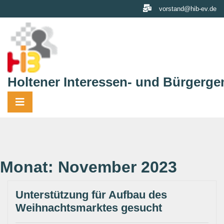
Skip
vorstand@hib-ev.de
to
content
Holtener Interessen- und Bürgerge
Monat:
November 2023
Unterstützung für Aufbau des
Weihnachtsmarktes gesucht