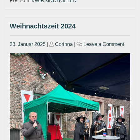
Posted in
#WIRSINDHOLTEN
Weihnachtszeit 2024
Posted
Posted
on
23. Januar 2025
|
Corinna
|
Leave a Comment
on
on
Weihna
2024