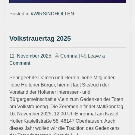
Posted in
#WIRSINDHOLTEN
Volkstrauertag 2025
Posted
Posted
11. November 2025
|
Corinna
|
Leave a
on
on
on
Comment
Volkstrauertag
2025
Sehr geehrte Damen und Herren, liebe Mitglieder,
liebe Holtener Bürger, hiermit lädt Sie/euch der
Vorstand der Holtener Interessen- und
Bürgergemeinschaft e.V.ein zum Gedenken der Toten
am Volkstrauertag. Die Zeremonie findet stattSonntag,
16. November 2025, 12:00 UhrEhrenmal am Kastell
HoltenKastellstraße 58, 46147 Oberhausen. Auch
dieses Jahr wollen wir die Tradition des Gedenkens