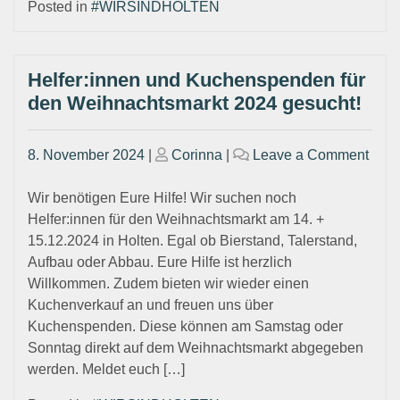
Posted in
#WIRSINDHOLTEN
Helfer:innen und Kuchenspenden für
den Weihnachtsmarkt 2024 gesucht!
Posted
Posted
on
8. November 2024
|
Corinna
|
Leave a Comment
on
on
Helf
und
Wir benötigen Eure Hilfe! Wir suchen noch
Kuch
Helfer:innen für den Weihnachtsmarkt am 14. +
für
15.12.2024 in Holten. Egal ob Bierstand, Talerstand,
den
Aufbau oder Abbau. Eure Hilfe ist herzlich
Weih
Willkommen. Zudem bieten wir wieder einen
2024
Kuchenverkauf an und freuen uns über
gesu
Kuchenspenden. Diese können am Samstag oder
Sonntag direkt auf dem Weihnachtsmarkt abgegeben
werden. Meldet euch […]