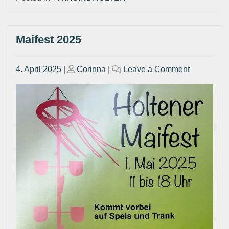
Maifest 2025
Posted
Posted
on
4. April 2025
|
Corinna
|
Leave a Comment
on
on
Maifest
2025