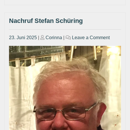
Nachruf Stefan Schüring
Posted
Posted
on
23. Juni 2025
|
Corinna
|
Leave a Comment
on
on
Nachruf
Stefan
Schüring