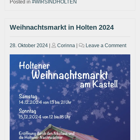
Posted in
#WIRSINDHOLTEN
Weihnachtsmarkt in Holten 2024
Posted
Posted
on
28. Oktober 2024
|
Corinna
|
Leave a Comment
on
on
Weihn
in
Holte
2024