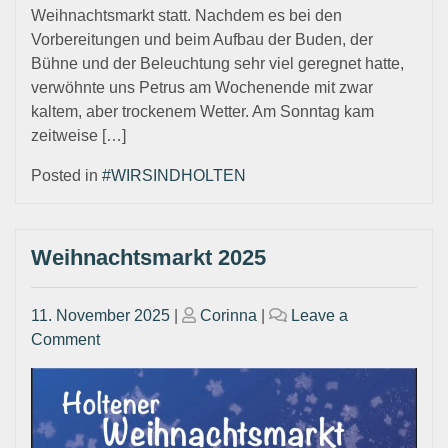
Weihnachtsmarkt statt. Nachdem es bei den
Vorbereitungen und beim Aufbau der Buden, der
Bühne und der Beleuchtung sehr viel geregnet hatte,
verwöhnte uns Petrus am Wochenende mit zwar
kaltem, aber trockenem Wetter. Am Sonntag kam
zeitweise […]
Posted in
#WIRSINDHOLTEN
Weihnachtsmarkt 2025
Posted
Posted
11. November 2025
|
Corinna
|
Leave a
on
on
on
Comment
Weihnachtsmarkt
2025