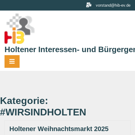
Skip
vorstand@hib-ev.de
to
content
Holtener Interessen- und Bürgerge
Kategorie:
#WIRSINDHOLTEN
Holtener Weihnachtsmarkt 2025