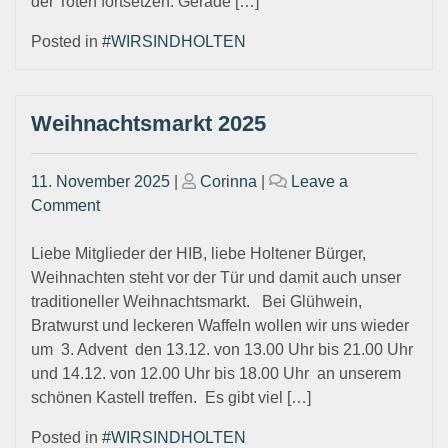
der Toten fortsetzen. Gerade […]
Posted in
#WIRSINDHOLTEN
Weihnachtsmarkt 2025
Posted
Posted
11. November 2025
|
Corinna
|
Leave a
on
on
on
Comment
Weihnachtsmarkt
2025
Liebe Mitglieder der HIB, liebe Holtener Bürger,
Weihnachten steht vor der Tür und damit auch unser
traditioneller Weihnachtsmarkt. Bei Glühwein,
Bratwurst und leckeren Waffeln wollen wir uns wieder
um 3. Advent den 13.12. von 13.00 Uhr bis 21.00 Uhr
und 14.12. von 12.00 Uhr bis 18.00 Uhr an unserem
schönen Kastell treffen. Es gibt viel […]
Posted in
#WIRSINDHOLTEN