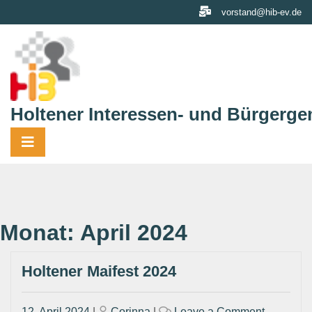
Skip
vorstand@hib-ev.de
to
content
Holtener Interessen- und Bürgerge
Monat:
April 2024
Holtener Maifest 2024
Posted
Posted
on
12. April 2024
|
Corinna
|
Leave a Comment