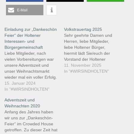
E-Mail
Einladung zur „Dankeschön
Volkstrauertag 2025
Feier“ der Holtener
Sehr geehrte Damen und
Interessen- und
Herren, liebe Mitglieder,
Bürgergemeinschaft
liebe Holtener Bürger,
Liebe Mitglieder, nach
hiermit lädt Sie/euch der
vielen Vorbereitungen war
Vorstand der Holtener
unsere Adventszeit und
Interessen- und
11. November 2025
unser Weihnachtsmarkt
Bürgergemeinschaft e.V.ein
In "#WIRSINDHOLTEN"
wieder mal ein voller Erfolg.
zum Gedenken der Toten
Für die viele Hilfe und
15. Januar 2024
am Volkstrauertag. Die
Unterstützung wollen wir
In "#WIRSINDHOLTEN"
Zeremonie findet
alle Helfer zu einem kleinen
stattSonntag, 16. November
Adventszeit und
Dankeschön einladen. Am
2025, 12:00 UhrEhrenmal
Weihnachten 2020
Samstag dem 03.02.2024
am Kastell
Anfang des Jahres haben
um 19.00 Uhr sind alle
HoltenKastellstraße 58,
wir uns zur „Dankeschön-
Helfer und Unterstützer zu
46147 Oberhausen. Auch
Feier“ im Crowded House
einem gemütlichen Abend
dieses Jahr wollen wir die
getroffen. Zu dieser Zeit hat
im Holtener Kastell…
Tradition des…