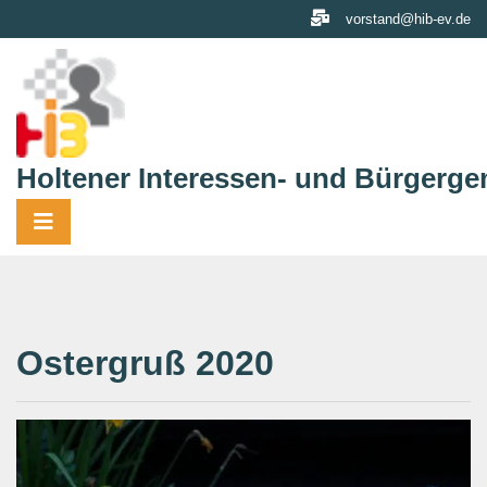
Skip
vorstand@hib-ev.de
to
content
Holtener Interessen- und Bürgerge
Ostergruß 2020