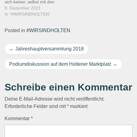
sich keiner, selbst mit den
kühnsten Vorstellungen
9. Dezember 2021
ausmahlen können, wie das
In "#WIRSINDHOLTEN"
Jahr 2020 weiter verlaufen
würde. Corona hat uns in
Posted in
#WIRSINDHOLTEN
eigentlich allen Bereichen
zum mindesten
ausgeschlossen, wenn nicht
Beitragsnavigation
Jahreshauptversammlung 2018
sogar ganz ausgebremst.
Nachdem wir…
Podiumdiskussion auf dem Holtener Marktplatz
Schreibe einen Kommentar
Deine E-Mail-Adresse wird nicht veröffentlicht.
Erforderliche Felder sind mit
*
markiert
Kommentar
*