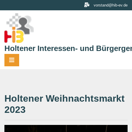
Skip
vorstand@hib-ev.de
to
content
Holtener Interessen- und Bürgerge
Holtener Weihnachtsmarkt
2023