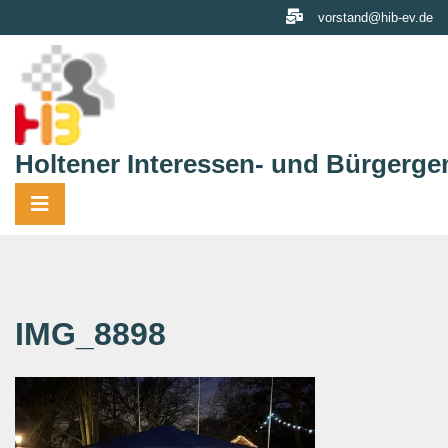
Skip
vorstand@hib-ev.de
to
content
Holtener Interessen- und Bürgerge
IMG_8898